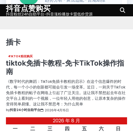
抖音点赞购买
Skip
to
抖音粉丝24h自助平台-抖音涨粉播放卡盟低价货源
content
插卡
TIKTOK粉丝购买
tiktok免插卡教程-免卡TikTok操作指
南
《数字时代的舞蹈：TikTok免插卡教程的启示》在这个信息爆炸的时
代，每一个小小的创新都可能会引发一场变革。近日，一则关于TikTok
免插卡教程的帖子在网络上引起了广泛关注。这让我不禁想起去年在社
交平台上看到的一个视频，一位年轻人用他的创意，让原本复杂的操作
变得简单易懂。这让我不禁思考：为什么简单
by
抖音24小时自助平台
2026年4月15日
2026 年 8 月
一
二
三
四
五
六
日