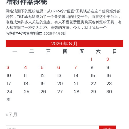
增粉神器探秘
网络浪潮下的涨粉迷思：从TikTok的“便宜”工具谈起在这个信息爆炸的
时代，TikTok无疑成为了一个备受瞩目的社交平台。而在这个平台上，
涨粉成为许多人关注的焦点。有人不惜花费巨资购买各种涨粉工具，有
人却在探寻一种更为经济、高效的方法。今天，就让我从一个
by
抖音24小时自助平台
2026年4月8日
2026 年 8 月
一
二
三
四
五
六
日
1
2
3
4
5
6
7
8
9
10
11
12
13
14
15
16
17
18
19
20
21
22
23
24
25
26
27
28
29
30
31
« 7 月
搜