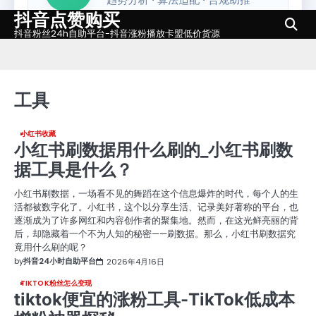
抖音点赞购买
Skip
to
抖音粉丝24h自助平台-抖音涨粉播放卡盟低价货源
content
工具
小红书收藏
小红书刷数据用什么刷的_小红书刷数
据工具是什么？
小红书刷数据，一场看不见的舞蹈在这个信息爆炸的时代，每个人的生
活都被数字化了。小红书，这个以分享生活、记录美好著称的平台，也
逐渐成为了许多网红和内容创作者的聚集地。然而，在这光鲜亮丽的背
后，却隐藏着一个不为人知的秘密——刷数据。那么，小红书刷数据究
竟用什么刷的呢？
by
抖音24小时自助平台
2026年4月16日
TIKTOK粉丝怎么变现
tiktok便宜的涨粉工具-TikTok低成本