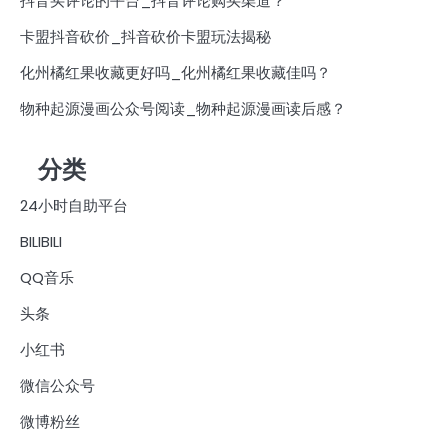
抖音买评论的平台_抖音评论购买渠道？
卡盟抖音砍价_抖音砍价卡盟玩法揭秘
化州橘红果收藏更好吗_化州橘红果收藏佳吗？
物种起源漫画公众号阅读_物种起源漫画读后感？
分类
24小时自助平台
BILIBILI
QQ音乐
头条
小红书
微信公众号
微博粉丝