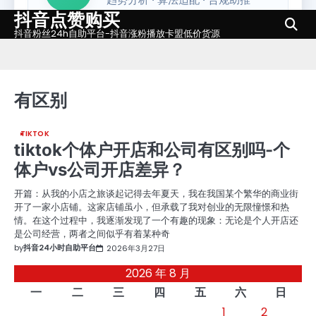
抖音点赞购买
Skip
to
抖音粉丝24h自助平台-抖音涨粉播放卡盟低价货源
content
有区别
TIKTOK
tiktok个体户开店和公司有区别吗-个
体户vs公司开店差异？
开篇：从我的小店之旅谈起记得去年夏天，我在我国某个繁华的商业街
开了一家小店铺。这家店铺虽小，但承载了我对创业的无限憧憬和热
情。在这个过程中，我逐渐发现了一个有趣的现象：无论是个人开店还
是公司经营，两者之间似乎有着某种奇
by
抖音24小时自助平台
2026年3月27日
2026 年 8 月
一
二
三
四
五
六
日
1
2