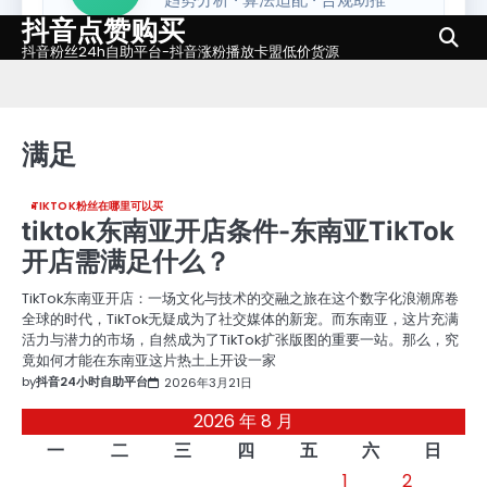
抖音点赞购买
Skip
to
抖音粉丝24h自助平台-抖音涨粉播放卡盟低价货源
content
满足
TIKTOK粉丝在哪里可以买
tiktok东南亚开店条件-东南亚TikTok
开店需满足什么？
TikTok东南亚开店：一场文化与技术的交融之旅在这个数字化浪潮席卷
全球的时代，TikTok无疑成为了社交媒体的新宠。而东南亚，这片充满
活力与潜力的市场，自然成为了TikTok扩张版图的重要一站。那么，究
竟如何才能在东南亚这片热土上开设一家
by
抖音24小时自助平台
2026年3月21日
2026 年 8 月
一
二
三
四
五
六
日
1
2