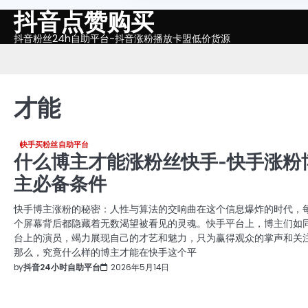
抖音点赞购买
Skip
to
抖音粉丝24h自助平台-抖音涨粉播放卡盟低价货源
content
才能
快手买粉丝自助平台
什么博主才能涨粉丝快手-快手涨粉
主必备条件
快手博主涨粉的秘密：人性与算法的交响曲在这个信息爆炸的时代，
个屏幕背后都隐藏着无数渴望被看见的灵魂。快手平台上，博主们如
台上的演员，竭力展现自己的才艺和魅力，只为赢得观众的掌声和关
那么，究竟什么样的博主才能在快手这个平
by
抖音24小时自助平台
2026年5月14日