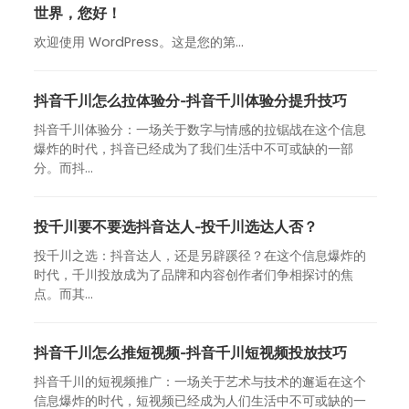
世界，您好！
欢迎使用 WordPress。这是您的第…
抖音千川怎么拉体验分-抖音千川体验分提升技巧
抖音千川体验分：一场关于数字与情感的拉锯战在这个信息
爆炸的时代，抖音已经成为了我们生活中不可或缺的一部
分。而抖...
投千川要不要选抖音达人-投千川选达人否？
投千川之选：抖音达人，还是另辟蹊径？在这个信息爆炸的
时代，千川投放成为了品牌和内容创作者们争相探讨的焦
点。而其...
抖音千川怎么推短视频-抖音千川短视频投放技巧
抖音千川的短视频推广：一场关于艺术与技术的邂逅在这个
信息爆炸的时代，短视频已经成为人们生活中不可或缺的一