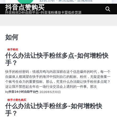
抖音点赞购买
Skip
to
抖音粉丝24h自助平台-抖音涨粉播放卡盟低价货源
content
如何
快手粉丝
什么办法让快手粉丝多点-如何增粉快
手？
快手的粉丝密码：情感共鸣与内容深耕在这个信息爆炸的时代，每一个
自媒体人都渴望在快手的海洋中找到自己的航标。粉丝，无疑是衡量一
个账号生命力的重要指标。那么，究竟什么办法能让快手粉丝多点呢？
这让我不禁想起去年在一场行业交流会上遇到的一件事。那次
by
抖音24小时自助平台
2026年5月10日
快手小黄色购买
什么办法让快手粉丝多-如何增粉快
手？