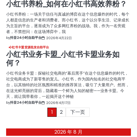
小红书养粉_如何在小红书高效养粉？
小红书养粉：一场关于信任与真诚的博弈在这个信息爆炸的时代，每个
人都是信息的生产者和消费者。而小红书，这个以分享生活、记录成长
为主旨的平台，逐渐成为了众多网红养粉的战场。我，作为一名旁观
者，不禁想问：在这场博弈中，我
by
抖音24小时自助平台
2026年4月22日
小红书卡盟货源批发自助平台
小红书业务卡盟_小红书卡盟业务如
何？
小红书业务卡盟：探秘社交电商的“幕后黑手”在这个信息爆炸的时代，
社交电商成为了新零售的宠儿。小红书，作为国内知名的社交电商平
台，以其独特的社区氛围和精准的推荐算法，吸引了大量用户。然而，
在这光鲜亮丽的背后，隐藏着一个鲜为人知的秘密——业务卡盟。今
天，就让我带着你，一起揭开这个神秘
by
抖音24小时自助平台
2026年4月17日
文
1
2
下一页
章
2026 年 8 月
分