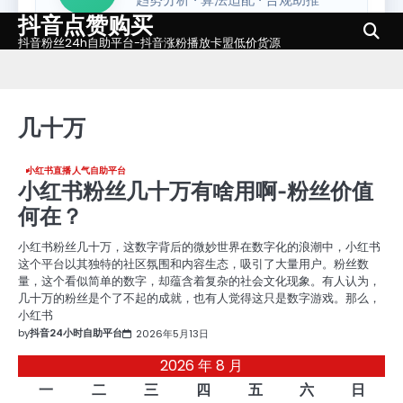
抖音点赞购买
Skip
to
抖音粉丝24h自助平台-抖音涨粉播放卡盟低价货源
content
几十万
小红书直播人气自助平台
小红书粉丝几十万有啥用啊-粉丝价值
何在？
小红书粉丝几十万，这数字背后的微妙世界在数字化的浪潮中，小红书
这个平台以其独特的社区氛围和内容生态，吸引了大量用户。粉丝数
量，这个看似简单的数字，却蕴含着复杂的社会文化现象。有人认为，
几十万的粉丝是个了不起的成就，也有人觉得这只是数字游戏。那么，
小红书
by
抖音24小时自助平台
2026年5月13日
2026 年 8 月
一
二
三
四
五
六
日