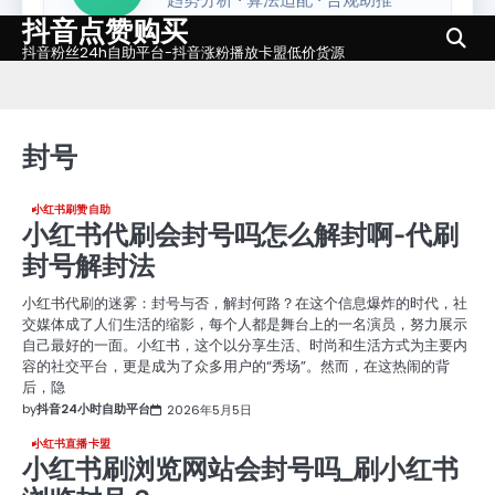
抖音点赞购买
Skip
to
抖音粉丝24h自助平台-抖音涨粉播放卡盟低价货源
content
封号
小红书刷赞自助
小红书代刷会封号吗怎么解封啊-代刷
封号解封法
小红书代刷的迷雾：封号与否，解封何路？在这个信息爆炸的时代，社
交媒体成了人们生活的缩影，每个人都是舞台上的一名演员，努力展示
自己最好的一面。小红书，这个以分享生活、时尚和生活方式为主要内
容的社交平台，更是成为了众多用户的“秀场”。然而，在这热闹的背
后，隐
by
抖音24小时自助平台
2026年5月5日
小红书直播卡盟
小红书刷浏览网站会封号吗_刷小红书