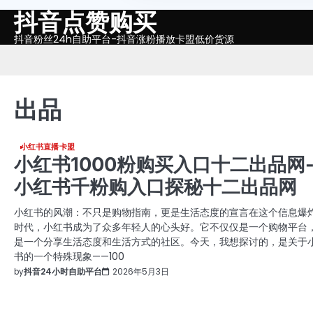
抖音点赞购买
Skip
to
抖音粉丝24h自助平台-抖音涨粉播放卡盟低价货源
content
出品
小红书直播卡盟
小红书1000粉购买入口十二出品网
小红书千粉购入口探秘十二出品网
小红书的风潮：不只是购物指南，更是生活态度的宣言在这个信息爆
时代，小红书成为了众多年轻人的心头好。它不仅仅是一个购物平台
是一个分享生活态度和生活方式的社区。今天，我想探讨的，是关于
书的一个特殊现象——100
by
抖音24小时自助平台
2026年5月3日