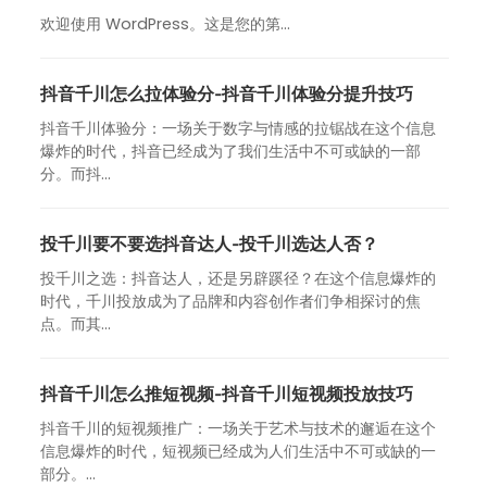
欢迎使用 WordPress。这是您的第…
抖音千川怎么拉体验分-抖音千川体验分提升技巧
抖音千川体验分：一场关于数字与情感的拉锯战在这个信息
爆炸的时代，抖音已经成为了我们生活中不可或缺的一部
分。而抖...
投千川要不要选抖音达人-投千川选达人否？
投千川之选：抖音达人，还是另辟蹊径？在这个信息爆炸的
时代，千川投放成为了品牌和内容创作者们争相探讨的焦
点。而其...
抖音千川怎么推短视频-抖音千川短视频投放技巧
抖音千川的短视频推广：一场关于艺术与技术的邂逅在这个
信息爆炸的时代，短视频已经成为人们生活中不可或缺的一
部分。...