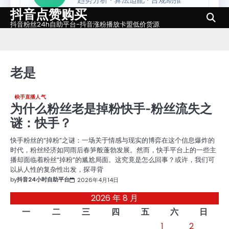
抖音点赞购买
Skip
to
抖音粉丝24h自助平台-抖音涨粉播放卡盟低价货源
content
老是
快手直播人气
为什么粉丝老是掉粉快手-粉丝流失之
谜：快手？
快手粉丝的“掉粉”之谜：一场关于情感与现实的博弈在这个信息爆炸的
时代，粉丝经济如同雨后春笋般蓬勃发展。然而，快手平台上的一些主
播却面临着粉丝“掉粉”的尴尬局面。这究竟是怎么回事？或许，我们可
以从人性的复杂性出发，探寻背
by
抖音24小时自助平台
2026年4月14日
2026 年 8 月
一
二
三
四
五
六
日
1
2