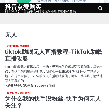
抖音点赞购买
Skip
to
抖音粉丝24h自助平台-抖音涨粉播放卡盟低价货源
content
无人
TIKTOK粉丝在哪刷
tiktok助眠无人直播教程-TikTok助眠
直播攻略
TikTok助眠无人直播教程：一场关于夜晚的静谧对话夜幕低垂，星光点
点，在这个信息爆炸的时代，我们似乎越来越难以找到一片宁静的天
地。在这个时候，TikTok的无人直播助眠功能，就像一缕清风，悄悄地
闯入了我们的
by
抖音24小时自助平台
2026年5月8日
快手粉丝卡盟自助平台
为什么我的快手没粉丝-快手为何无人
关注？