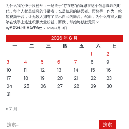
为什么我的快手没粉丝：一场关于“存在感”的沉思在这个信息爆炸的时
代，每个人都是信息的传播者，也是信息的接受者。而快手，作为一款
短视频平台，让无数人拥有了展示自己的舞台。然而，为什么有些人能
够在快手上迅速积累大量粉丝，而我，却始终默默无闻？
by
抖音24小时自助平台
2026年4月10日
2026 年 8 月
一
二
三
四
五
六
日
1
2
3
4
5
6
7
8
9
10
11
12
13
14
15
16
17
18
19
20
21
22
23
24
25
26
27
28
29
30
31
« 7 月
搜