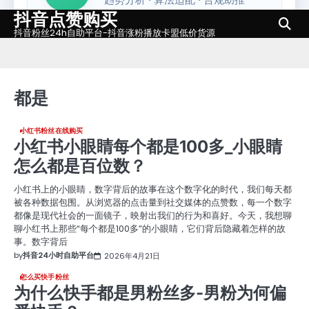
抖音点赞购买
Skip
to
抖音粉丝24h自助平台-抖音涨粉播放卡盟低价货源
content
都是
小红书粉丝在线购买
小红书小眼睛每个都是100多_小眼睛
怎么都是百位数？
小红书上的小眼睛，数字背后的故事在这个数字化的时代，我们每天都
被各种数据包围。从浏览器的点击量到社交媒体的点赞数，每一个数字
都像是现代社会的一面镜子，映射出我们的行为和喜好。今天，我想聊
聊小红书上那些“每个都是100多”的小眼睛，它们背后隐藏着怎样的故
事。数字背后
by
抖音24小时自助平台
2026年4月21日
怎么买快手粉丝
为什么快手都是男粉丝多-男粉为何偏