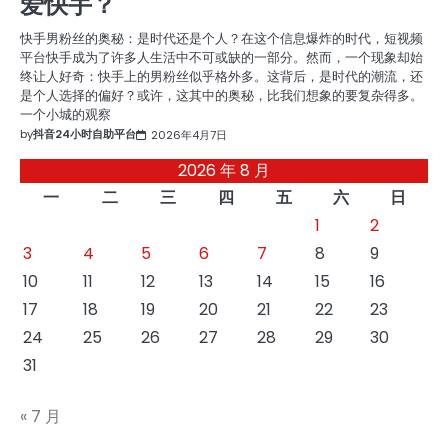
爱快手？
快手男粉丝的奥秘：是时代还是个人？在这个信息爆炸的时代，短视频
平台快手成为了许多人生活中不可或缺的一部分。然而，一个现象却始
终让人好奇：快手上的男粉丝似乎格外多。这背后，是时代的潮流，还
是个人选择的偏好？或许，这其中的奥秘，比我们想象的要复杂得多。
一个小城的观察
by
抖音24小时自助平台
2026年4月7日
2026 年 8 月
一
二
三
四
五
六
日
1
2
3
4
5
6
7
8
9
10
11
12
13
14
15
16
17
18
19
20
21
22
23
24
25
26
27
28
29
30
31
« 7 月