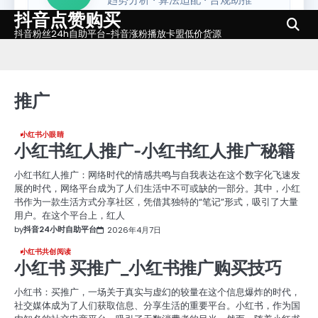
抖音点赞购买
Skip
to
抖音粉丝24h自助平台-抖音涨粉播放卡盟低价货源
content
推广
小红书小眼睛
小红书红人推广-小红书红人推广秘籍
小红书红人推广：网络时代的情感共鸣与自我表达在这个数字化飞速发
展的时代，网络平台成为了人们生活中不可或缺的一部分。其中，小红
书作为一款生活方式分享社区，凭借其独特的“笔记”形式，吸引了大量
用户。在这个平台上，红人
by
抖音24小时自助平台
2026年4月7日
小红书共创阅读
小红书 买推广_小红书推广购买技巧
小红书：买推广，一场关于真实与虚幻的较量在这个信息爆炸的时代，
社交媒体成为了人们获取信息、分享生活的重要平台。小红书，作为国