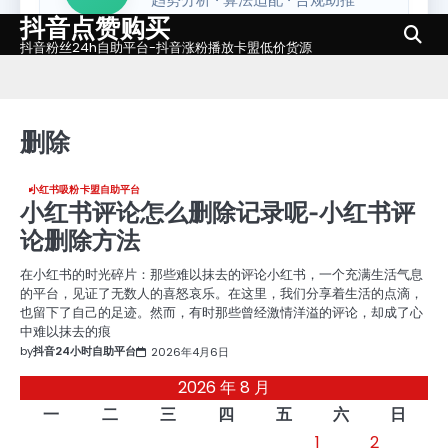
抖音点赞购买
Skip
to
抖音粉丝24h自助平台-抖音涨粉播放卡盟低价货源
content
删除
小红书吸粉卡盟自助平台
小红书评论怎么删除记录呢-小红书评
论删除方法
在小红书的时光碎片：那些难以抹去的评论小红书，一个充满生活气息
的平台，见证了无数人的喜怒哀乐。在这里，我们分享着生活的点滴，
也留下了自己的足迹。然而，有时那些曾经激情洋溢的评论，却成了心
中难以抹去的痕
by
抖音24小时自助平台
2026年4月6日
2026 年 8 月
一
二
三
四
五
六
日
1
2