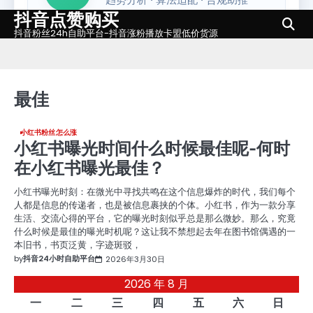
抖音点赞购买
Skip
to
抖音粉丝24h自助平台-抖音涨粉播放卡盟低价货源
content
最佳
小红书粉丝怎么涨
小红书曝光时间什么时候最佳呢-何时
在小红书曝光最佳？
小红书曝光时刻：在微光中寻找共鸣在这个信息爆炸的时代，我们每个
人都是信息的传递者，也是被信息裹挟的个体。小红书，作为一款分享
生活、交流心得的平台，它的曝光时刻似乎总是那么微妙。那么，究竟
什么时候是最佳的曝光时机呢？这让我不禁想起去年在图书馆偶遇的一
本旧书，书页泛黄，字迹斑驳，
by
抖音24小时自助平台
2026年3月30日
2026 年 8 月
一
二
三
四
五
六
日