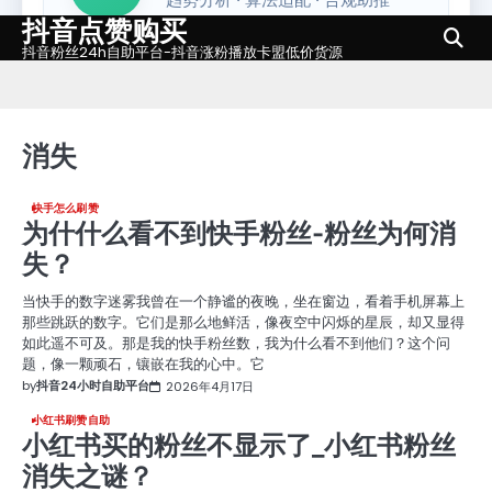
抖音点赞购买
Skip
to
抖音粉丝24h自助平台-抖音涨粉播放卡盟低价货源
content
消失
快手怎么刷赞
为什什么看不到快手粉丝-粉丝为何消
失？
当快手的数字迷雾我曾在一个静谧的夜晚，坐在窗边，看着手机屏幕上
那些跳跃的数字。它们是那么地鲜活，像夜空中闪烁的星辰，却又显得
如此遥不可及。那是我的快手粉丝数，我为什么看不到他们？这个问
题，像一颗顽石，镶嵌在我的心中。它
by
抖音24小时自助平台
2026年4月17日
小红书刷赞自助
小红书买的粉丝不显示了_小红书粉丝
消失之谜？