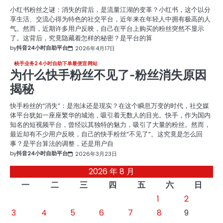
小红书粉丝之谜：消失的背后，是流量江湖的变革？小红书，这个以分
享生活、交流心得为特色的社交平台，近年来在年轻人中拥有极高的人
气。然而，近期许多用户反映，自己在平台上购买的粉丝突然不显示
了。这背后，究竟隐藏着怎样的秘密？是平台的算
by
抖音24小时自助平台
2026年4月17日
快手业务24小时自助下单最便宜网站
为什么快手粉丝不见了-粉丝消失原因
揭秘
快手粉丝的“消失”：是泡沫还是现实？在这个瞬息万变的时代，社交媒
体平台犹如一座座繁华的城池，吸引着无数人的目光。快手，作为国内
知名的短视频平台，曾经以其独特的魅力，吸引了大量的粉丝。然而，
最近却有不少用户反映，自己的快手粉丝“不见了”。这究竟是怎么回
事？是平台算法的调整，还是用户自
by
抖音24小时自助平台
2026年3月23日
2026 年 8 月
一
二
三
四
五
六
日
1
2
3
4
5
6
7
8
9